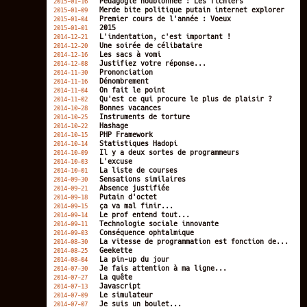
Pédagogie houblonnée : Les fichiers
2015-01-16
Merde bite politique putain internet explorer
2015-01-09
Premier cours de l'année : Voeux
2015-01-04
2015
2015-01-01
L'indentation, c'est important !
2014-12-21
Une soirée de célibataire
2014-12-20
Les sacs à vomi
2014-12-16
Justifiez votre réponse...
2014-12-08
Prononciation
2014-11-30
Dénombrement
2014-11-16
On fait le point
2014-11-04
Qu'est ce qui procure le plus de plaisir ?
2014-11-02
Bonnes vacances
2014-10-28
Instruments de torture
2014-10-25
Hashage
2014-10-22
PHP Framework
2014-10-15
Statistiques Hadopi
2014-10-14
Il y a deux sortes de programmeurs
2014-10-09
L'excuse
2014-10-03
La liste de courses
2014-10-01
Sensations similaires
2014-09-30
Absence justifiée
2014-09-21
Putain d'octet
2014-09-18
ça va mal finir...
2014-09-15
Le prof entend tout...
2014-09-14
Technologie sociale innovante
2014-09-11
Conséquence ophtalmique
2014-09-03
La vitesse de programmation est fonction de...
2014-08-30
Geekette
2014-08-25
La pin-up du jour
2014-08-04
Je fais attention à ma ligne...
2014-07-30
La quête
2014-07-27
Javascript
2014-07-13
Le simulateur
2014-07-09
Je suis un boulet...
2014-07-07