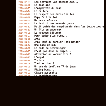
Les services web nécessaires...
2014-07-03
La deadline
2014-06-20
L'asymptote du boss
2014-06-15
Le critère
2014-06-14
Le respect des dates limites
2014-06-06
Papy fait la loi
2014-05-29
Ne pas confondre...
2014-05-23
Le t-shirt des mauvais jours
2014-05-11
Petit guide des compliments dans les jeux-vidéo en
2014-05-02
Un film en amoureux
2014-05-01
Le nouveau bâtiment
2014-04-29
Pour coder plus vite...
2014-04-27
XKCD
2014-04-18
J'ai joué au dernier Tomb Raider !
2014-04-17
Une page de pub
2014-04-14
Le code de Schrödinger
2014-04-08
C'est pas dans le sujet...
2014-04-05
Attention au vocabulaire !
2014-04-01
L'appat
2014-04-01
Torture
2014-03-30
Tout va bien !
2014-03-26
Un peu de troll en TP de java
2014-03-25
Fixing bugs...
2014-03-23
Classe abstraite
2014-03-21
Le trombinoscope
2014-03-18
Le client est roi !
2014-03-15
C'est pas possible d'être aussi sale !
2014-03-14
Rage-quit
2014-03-07
Guerre de religions
2014-03-05
Je veux pas savoir...
2014-02-28
La bonne URL
2014-02-27
C'est en forgeant qu'on devient forgeron
2014-02-26
Compétences du prof de programmation
2014-02-20
Soirée de la Saint-Valentin
2014-02-14