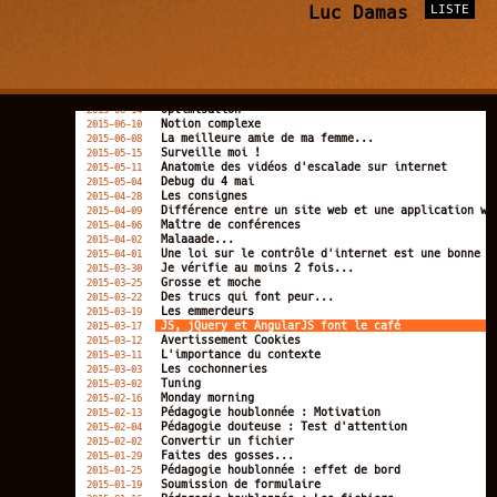
Les vacances à l'océan
Luc Damas
LISTE
2015-08-08
Vacances
2015-07-23
Plus c'est long, plus c'est bon
2015-07-10
Serveur Java
2015-07-09
Knock! Knock! Who's there?
2015-07-06
Flux lucratifs
2015-06-30
Suis-je un bon prof ?
2015-06-23
Optimisation
2015-06-14
Notion complexe
2015-06-10
La meilleure amie de ma femme...
2015-06-08
Surveille moi !
2015-05-15
Anatomie des vidéos d'escalade sur internet
2015-05-11
Debug du 4 mai
2015-05-04
Les consignes
2015-04-28
Différence entre un site web et une application we
2015-04-09
Maître de conférences
2015-04-06
Malaaade...
2015-04-02
Une loi sur le contrôle d'internet est une bonne c
2015-04-01
Je vérifie au moins 2 fois...
2015-03-30
Grosse et moche
2015-03-25
Des trucs qui font peur...
2015-03-22
Les emmerdeurs
2015-03-19
JS, jQuery et AngularJS font le café
2015-03-17
Avertissement Cookies
2015-03-12
L'importance du contexte
2015-03-11
Les cochonneries
2015-03-03
Tuning
2015-03-02
Monday morning
2015-02-16
Pédagogie houblonnée : Motivation
2015-02-13
Pédagogie douteuse : Test d'attention
2015-02-04
Convertir un fichier
2015-02-02
Faites des gosses...
2015-01-29
Pédagogie houblonnée : effet de bord
2015-01-25
Soumission de formulaire
2015-01-19