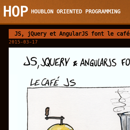
HOP
HOUBLON ORIENTED PROGRAMMING
JS, jQuery et AngularJS font le café
2015-03-17